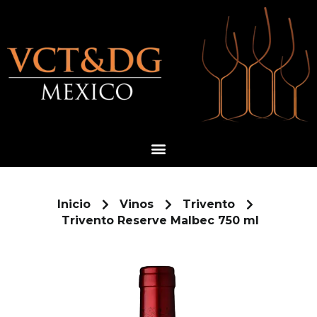
Ir
al
contenido
Menú
Inicio
Vinos
Trivento
Trivento Reserve Malbec 750 ml