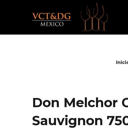
Ir
al
contenido
Inici
Don Melchor 
Sauvignon 75