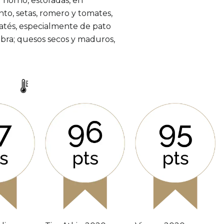
l horno, estofadas, en
nto, setas, romero y tomates,
 patés, especialmente de pato
abra; quesos secos y maduros,